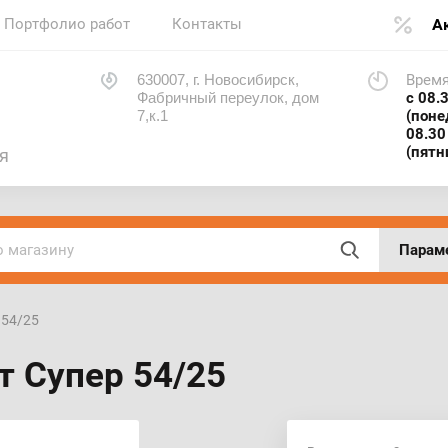
Портфолио работ
Контакты
А
630007, г. Новосибирск,
Время
Фабричный переулок, дом
с 08.
7,к.1
(поне
08.30
(пятн
я
Парам
 54/25
т Супер 54/25