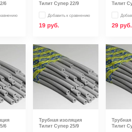
2/6
Тилит Супер 22/9
Тилит Су
сравнению
Добавить к сравнению
Добав
19
руб.
29
руб.
яция
Трубная изоляция
Трубная
5/6
Тилит Супер 25/9
Тилит Су