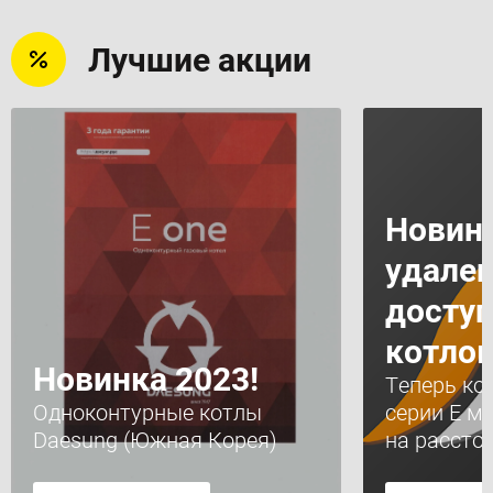
Лучшие акции
Новинк
удале
доступ
котлов
Новинка 2023!
Теперь ко
Одноконтурные котлы
серии Е м
Daesung (Южная Корея)
на рассто