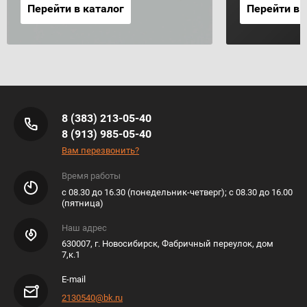
Перейти в каталог
Перейти в 
8 (383) 213-05-40
8 (913) 985-05-40
Вам перезвонить?
Время работы
с 08.30 до 16.30 (понедельник-четверг); с 08.30 до 16.00
(пятница)
Наш адрес
630007, г. Новосибирск, Фабричный переулок, дом
7,к.1
E-mail
2130540@bk.ru