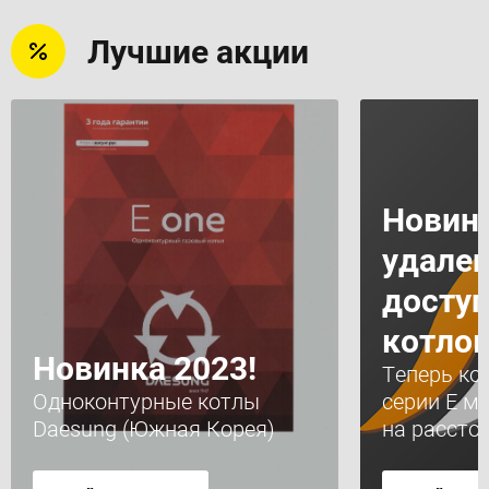
Лучшие акции
Новинк
удале
доступ
котлов
Новинка 2023!
Теперь ко
Одноконтурные котлы
серии Е м
Daesung (Южная Корея)
на рассто