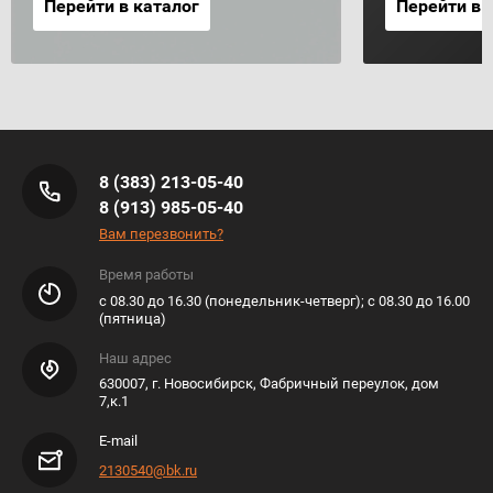
Перейти в каталог
Перейти в 
8 (383) 213-05-40
8 (913) 985-05-40
Вам перезвонить?
Время работы
с 08.30 до 16.30 (понедельник-четверг); с 08.30 до 16.00
(пятница)
Наш адрес
630007, г. Новосибирск, Фабричный переулок, дом
7,к.1
E-mail
2130540@bk.ru