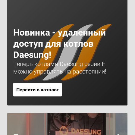
Новинка - удаленный
доступ для котлов
Daesung!
Теперь котлами Daesung серии Е
можно управлять на расстоянии!
Перейти в каталог