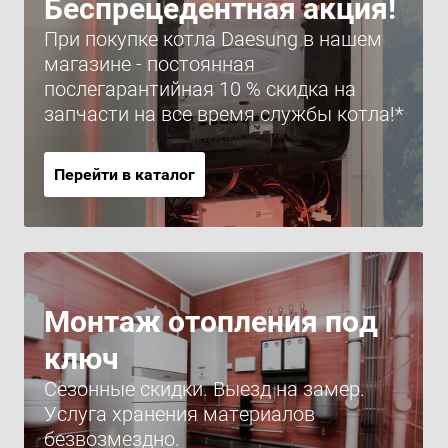
Беспрецедентная акция!
При покупке котла Daesung в нашем
магазине - постоянная
послегарантийная 10 % скидка на
запчасти на все время службы котла!*
Перейти в каталог
Монтаж отопления под
ключ
Сезонные скидки. Выезд на замер.
Услуга хранения материалов
безвозмездно.