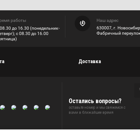
ремя работы
Наш адрес
630007, г. Новосибир
 08.30 до 16.30 (понедельник-
Фабричный переулок,
етверг); с 08.30 до 16.00
пятница)
та
Доставка
Остались вопросы?
оставьте номер и мы свяжемся с
вами в ближайшее время