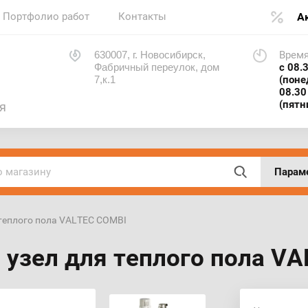
Портфолио работ
Контакты
А
630007, г. Новосибирск,
Время
Фабричный переулок, дом
с 08.
7,к.1
(поне
08.30
(пятн
я
Парам
я теплого пола VALTEC COMBI
узел для теплого пола V