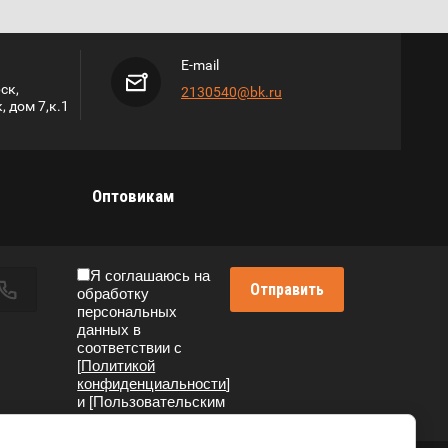
E-mail
ск,
2130540@bk.ru
 дом 7,к.1
Оптовикам
Я соглашаюсь на
Отправить
обработку
персональных
данных в
соответствии с
[
Политикой
конфиденциальности
]
и [Пользовательским
соглашением]