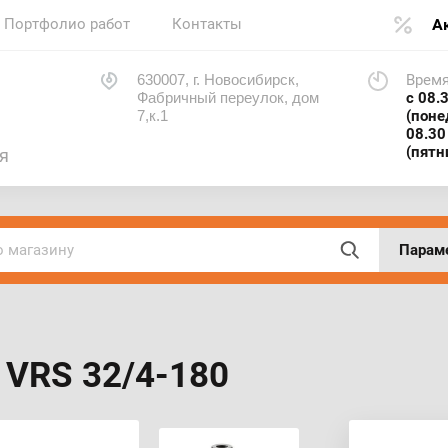
Портфолио работ
Контакты
А
630007, г. Новосибирск,
Время
Фабричный переулок, дом
с 08.
7,к.1
(поне
08.30
(пятн
я
Парам
VRS 32/4-180