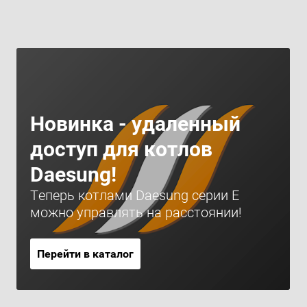
Новинка - удаленный
доступ для котлов
Daesung!
Теперь котлами Daesung серии Е
можно управлять на расстоянии!
Перейти в каталог