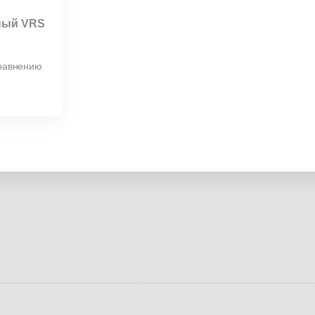
ный VRS
сравнению