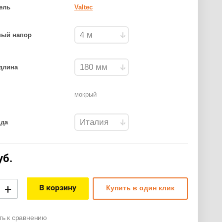
ель
Valtec
ный напор
длина
мокрый
нда
уб.
+
В корзину
Купить в один клик
ть к сравнению