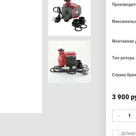
Производит
Максималь
Монтажная 
Тип ротора
Страна бре
3 900
р
−
Добави