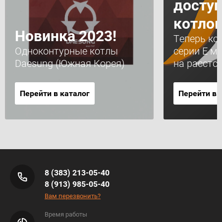
доступ
котлов
Новинка 2023!
Теперь ко
Одноконтурные котлы
серии Е м
Daesung (Южная Корея)
на рассто
Перейти в каталог
Перейти в 
8 (383) 213-05-40
8 (913) 985-05-40
Вам перезвонить?
Время работы