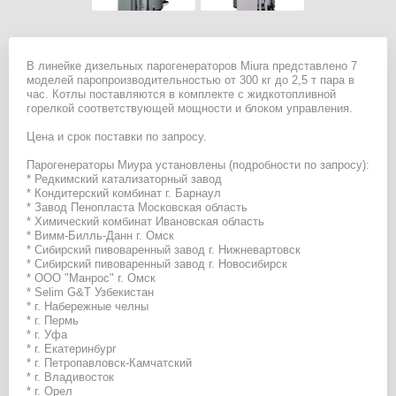
В линейке дизельных парогенераторов Miura представлено 7
моделей паропроизводительностью от 300 кг до 2,5 т пара в
час. Котлы поставляются в комплекте с жидкотопливной
горелкой соответствующей мощности и блоком управления.
Цена и срок поставки по запросу.
Парогенераторы Миура установлены (подробности по запросу):
* Редкимский катализаторный завод
* Кондитерский комбинат г. Барнаул
* Завод Пенопласта Московская область
* Химический комбинат Ивановская область
* Вимм-Билль-Данн г. Омск
* Сибирский пивоваренный завод г. Нижневартовск
* Сибирский пивоваренный завод г. Новосибирск
* ООО "Манрос" г. Омск
* Selim G&T Узбекистан
* г. Набережные челны
* г. Пермь
* г. Уфа
* г. Екатеринбург
* г. Петропавловск-Камчатский
* г. Владивосток
* г. Орел