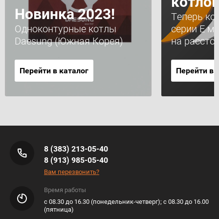
котлов
Новинка 2023!
Теперь ко
Одноконтурные котлы
серии Е м
Daesung (Южная Корея)
на рассто
Перейти в каталог
Перейти в 
8 (383) 213-05-40
8 (913) 985-05-40
Вам перезвонить?
Время работы
с 08.30 до 16.30 (понедельник-четверг); с 08.30 до 16.00
(пятница)