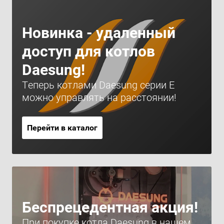
Новинка - удаленный
доступ для котлов
Daesung!
Теперь котлами Daesung серии Е
можно управлять на расстоянии!
Перейти в каталог
Беспрецедентная акция!
При покупке котла Daesung в нашем