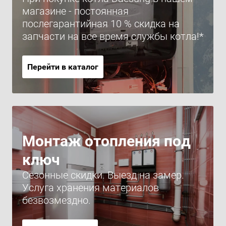
магазине - постоянная
послегарантийная 10 % скидка на
запчасти на все время службы котла!*
Перейти в каталог
Монтаж отопления под
ключ
Сезонные скидки. Выезд на замер.
Услуга хранения материалов
безвозмездно.