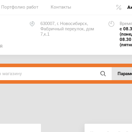
Портфолио работ
Контакты
А
630007, г. Новосибирск,
Время
Фабричный переулок, дом
с 08.
7,к.1
(поне
08.30
(пятн
я
Парам