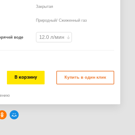
Закрытая
Природный/ Сжиженный газ
орячей воде
В корзину
Купить в один клик
нению